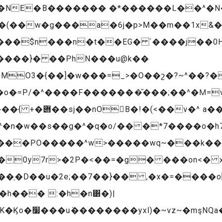
�v�NE�B������� �*������L��^�
���$n���n�t��EG� `����j��0H
O3�{��]�w���=_>�O��շ�?~^��?�O�
o�=P/�^����F�������̌���;��^�Ϻ=
��U߀?�;��>���?
D���PO�����^w>�����wq~���k�
'��ֶ�D��u�2e;��7��}�� ,�x�=����
a�����O�k�