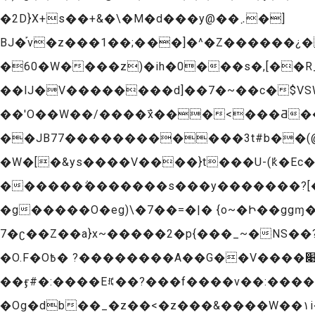
�2D}X+s��+&�\�M�d���y@��܇�]
BJ�֡v�z���1��;���]�^�Z������¿��׽�ޥ�D����T���zX�K9�OnR^KtA�ݾ�b� Q.�
�60�W����z)�ih�0���s�,[��R_���� �����׫��
��lJ�V��������d]��7�~��c�$VSW��9'*#���Fی__�C�1��YnZ*Xԭ��HAr
��'O��W��/����߯x���<���Ƌ�
��JB77������������3t#b��(@����!
�W�[�&ys����V����}t���U-(k̓�Ec��a#|א�:2F����m�}r������Ǉ�Ͽ�y��z
������݅�������s���y�������?[���� ݛ=��&�E��d�n��R�x���{�=�~y>�n���x�E��)��
�g�����O�eg)\�7��=�|� {o~�Ի��ggɱ�}P^_����a��
�7ʗ��Z��a}x~�����2�p{���_~�NS��?�Z�/��77gw�3�p�O__]M��q��~����|5]&�r|~�:g��ѯ��=��;���z������]�r?
�O.F�O߿� ?��������A��G��V����׉x�.�sᇹ���A~�pp�e�|����`����9��4�Z�3��ͥy���d��Y�_��ד�a�5���vz|
��ӻ#�:����Eꍵ��?���f����v��:������
�Og�db��_�z��<�z���&����W��١i�����>����w������^|�����k����ǟz�>��Sm)��_�W���{���r��z��KGg?