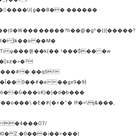
|0�W��������?h��@�g^�||{�����?
�Tiѱ���뮏��k(�� !���$�� �w
[sz�>�?
6��G���oK)�)�d�b���:
���\�E�#(�+�˜� H҄�>\j&���,
��4���O7/
}0� Z.�0���i��>���|