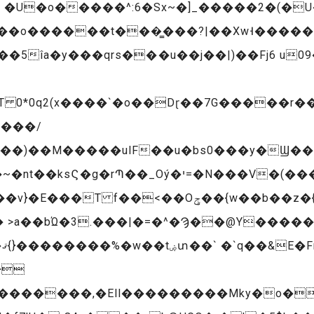
 �U�o�����^:6�Sx~�]_�����2�(�U
��o������t���͇���?|��Xw˧�����[
�5îa�y���qrs���u��j��|)��Fj6 u0
T 0*0q2(x����`�o��Dɽ��7G�����r��
����/
���o��R\����O��^��؏�S��'8�w��s�:�����/
��b��z�{�mËs���u!I� {�7������s\�$�|
�
}