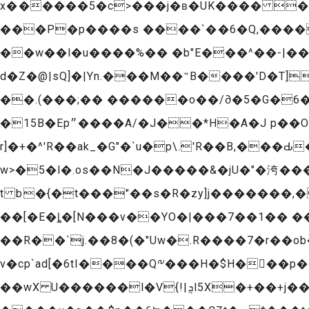
x������5�c>���j�ʙ�UK���� ��E
��w��l�u����%�� �b"E���^��-|���΃�`8��y
d�Z�@|sQ]�|Yn.���M��˵B����'D�T]
��.(���;�� ������o��/∂�5�G�6�
�15B�Ep״����A/�J��*H�A�J p��O���e.�tż��}+W+�p)9�6��!+iu�M邰
r]�+�^'R��ak_�G"�`u�p\.'R��B,���Ԃ���l��
w>�5�l�.os��N�J�����&�jU�"�洿���
t b�{�t���"��s�R�zy]j�������,
��[�E�ȴ�[N���v��YO�|���7��1�� �
��R��`j.��8�(�"Uw�.R����7�r��o
v�cp`ad[�6tI����Q༸���H�$H���p
��wX U������l�V{!|ܯl5X�+��+j���]�oz���W�������sj�?