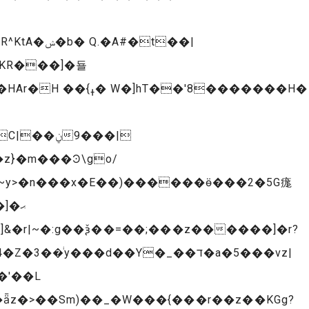
���9|
�'��L