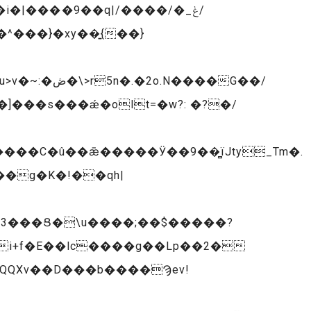
|����9��q|/����/�_ݟ/
]���s���ǽ�olt=�w?: �?�/
3���Ց�\u����;��$�����?
QQXv��D���b����Ϡev!