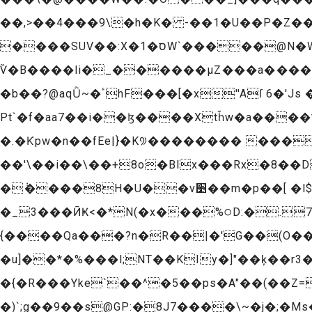
��,>��4���9\�h�K� -��1�U��P�Z��������ۻ� �w�%:�����:G�oY���򷐏��
����SUV��:X�ס�1W`�����@N�W��]U�C-��y��E�qN��v}�Gq#��A�
Ѷ�B����li�_������μZ���a����E47
�b��?@aqǛ~�ٴhF���[�x''Aſ 6�'Js ��M����"`^�£}���o�@������Ȅ� kR�Ѯk��o ��M�
Pt`�f�aa7��i��ɮ����Xtȟw�a����
�.�Ƙpw�n��fEe|}�K꡴�������� ���
��'\��i��\��+8o�Blx���Rx�8��D��p��� �u��7
�݃����8H�U��v׵��m�p��[ �l$���7BL8�T����0o���w�>C�����Ǐ��0��#�e��gx9�9}
�_3���ӢҜ<�*N(�x���%੦D:�.
{����Qa���?n�R��|�'G��(O���
�u]��*�%���l;NT��KIy�]"��ķ��r3
�{�R���Yke`��^�5��ps�A"��(��Z=
�)`;g��9��s@GP:�8J7����\~�j�;�