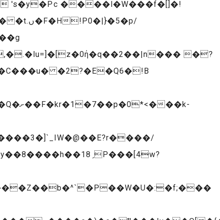
's�y�Pc ����l�W���f�[]�!
���P�p����s ����`��6�Q,�������9�r�6EH<{���Ed�$�+�Da��Tu� �t.ں�F�H!P0�|}�5�
p/
,�.�lu=]�[z�0ή�q��2��|n��� �?
�C���u� �2?�E�Q6�!B
��k-
����3�]`_IW�@��E?r����/
y��8����h��18ˏP���[4w?
[X���Z��b�^`�P��W�U�:�f;���