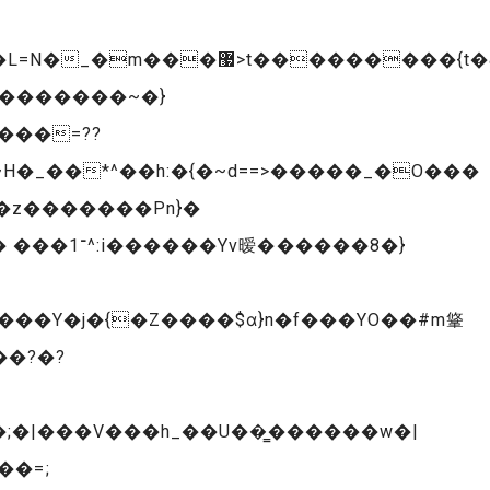
��z�������Pn}�
����8�}
���Y�j�{�Z����$ɑ}n�f���YO��#m䩦
�|���V���h_��U��͇������w�|
�=;