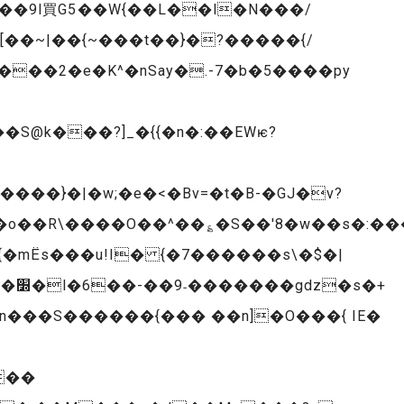
��9l買G5��W{��L��l�N���/
��~|��{~���t��}�?�����{/
9���2�e�K^�nSay�.-7�b�5����py
�S@k���?]_�{{�n�:
��EWѥ?