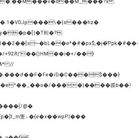
b���:��M���v�d��M_���?x
.1�V0Jƿ���\�{s���hz�
2��[s~�bL��e*�#�px$,�j�͝Ppk�#��
* //
x�e^��_��o�/����|����蹀b��!
����[/@�