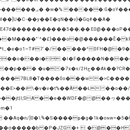
��U(݀g��B�� ������
d�����������5��;��E0@���oP���
*t_�e�o1~T#7`�/�����^0FH�@�9
��o���i�.�I�F�����N�����
x�v/2Hڃ��Ak��?CR����#� ��q5!
7��E>��i\�v�v�t%��À��Ł ��o��/
�jt|l;SA ��e��WDF�@ @��ヮ�����o
�m�1
.��Aq�n/]0�\¾�S����ҏ�g�1k�oɴw=�5
Ms��σ�����b �P�JZG�+  �@��H