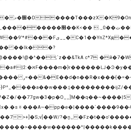
A#�t��|
K<�� ._ٽ��0��KR���]�됼
�H ��{ߪ� W�]hT��'8�������H�
�� ��Ik��?
@�^��;`z��&TkA c*7 �й�7�WC|�ݧ�
}�m���Ͽ\go/
����ӫ���2�5G痝
w���ܻݿ���������ijZޙ�[��/
7>+]�S;v[��W/?�n̯_�Fz�t��o'����