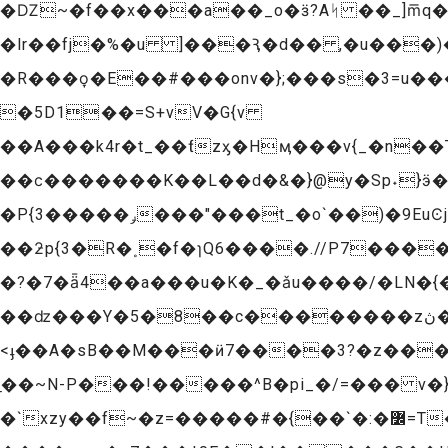
�Ǳ~�f��x���a��_o�ӟ?Aᛋ ��_]m͞q�
�lr��fj�%�u ]���Ԇ�d�� ,�u���)
�R���o̞�E��#���onv�};���s�3=u���
�5D1��=S+vV�G{v
��A���k4r�t_��ƭzӽ�Hӎ���v{_�n��
��ϲ�������K��L��d�&�}@y�Sp˖}ӭ
�P{ݛ�����3���"���t_�o`��)�9EuϾj��)��M�����ulF��u�bs0���y�Ϣ������}�|�w;�e�<�Bv=�t�Β-�GJ�v?
��ƻp{3�R�˳�f�ɿQ6����.//P7����~�nt��ksϚ�g�rՊ��_Oý�י=�N���V�(
�?�7�ǟ4��a���u�K�_�ǎu����/�LN�{��v}�E���T f��<��Oݯ��{w
��ǳ���Y�5�8��c��������zڽ� >a��bΏ�3.���|�=�^�Ϡ��@Y������׽�l�6��-��9˗�������gdz�s�+
<ֈ��A�sB��M���ӥ7����3?�z���ޤ{}��������%�w��tۻտ��` �`q��&E�Fn���S������{��� ��n]�O���{ IE
̠��~N-P���!�����^B�pi_�/=��� v�
�`xzy��f~�z=�����#�{��`�:�߼=T�������,�Ell���������Mky�o���