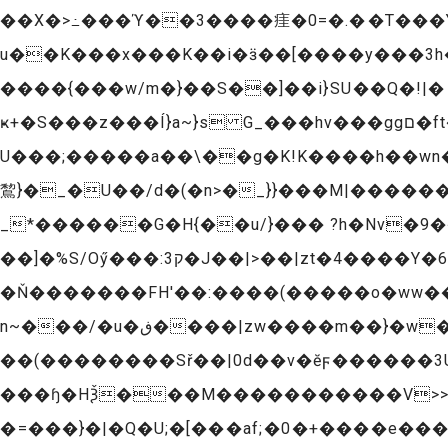
��X�>߸���ϓ��3����㾏�0=�.��T���Y
u��K���x���K��i�ӟ��[����y���3h�K���U��u��{��l~������
����{���͏w/m�}��S��]��i}SU��Q�!|� {�>*��G=���o�O_+ݳ��
ҝ+�S���z���Í}a~}s G_���hv���ggם�ft��ێu�'g�m�����ͧ���՞�7��]�θzz�;����=??
U���;�����a��\��g�K!K����h��wn
鵹}�_�U��/d�(�n>�_}}���M|������
_*������G�H{��u/}��� ?h�Nv�9��=�p��g�|�<
��]�%S/Oӳ���:ק3�J��|>��|zt�4����Y�6G�y�Jn��Q˶ܖ��w�!
�Ň�������FH'��:����(�����o�ww��
n~���/�u�ڧ����|zw����m��}�w�O�ׯ���駳�ν��^e����ן��əM΢�����?�?
��(��������Sř��|0d��v�ӗϝ������3U��ߴ��w�������
���͏ɧ�HѮ���M�����������V>>
�=���}�|�Q�U;�[���af;�0�+����e���