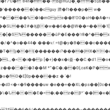
f7'U� 84n���-b@HGQ�˻�'�5$
 ���%�̀l�mOpe��8'OO�sH��A�=ı�
[�S%������ůP�E���'r8�^��xI��
L�T�)j��(������i?����)X��A
z��� ��3��M *˭�C�;��0{;caK�P�
d3<�<�9����uw �e��+��XL�ps��[0c�
F