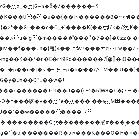
G�z_�jG~n�ǟ�/������~؟
ӧ�~>߻��L=N�_�m���޷>t���������{t�&jx���m��w�^�
��K(�� f/<�/;K��������~�}
�M
��f���۽n�}㼞}4��ˏw?���g7?w��Z~H�_��*^��h:�{�~d==>�����_�O���
mg��K��^�n�E�r49Rc������7[@[}�iO�
ʾ�~p�h�ۣ��//M��dt��)� ���־1^:i������Yv暧��
��c������TOI��J��(o^^�5]W8�b� �
��ׯ/
�:��������Q��������罛#���ۣ���;
g�`[�o.�������R�siv���K���O�H�=��