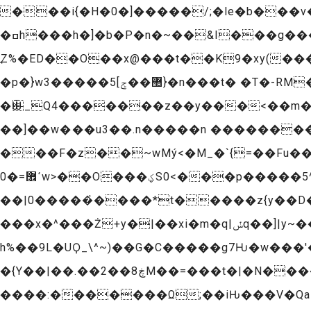
���i{�H�0�]�����/;�le�b��
�ߛh���h�]�b�P�n�~��&I���g���(��w�g���a�6j�p>M��m��1x&�EPt����0��"�A0��$��pV� +}r����IG�
߽Z%�ED��O��x@���t��K9�xy(��
�p�}w3�����޺��ݮ]5}�n���t� �T�-RM����}� ��PhN���u@k��
�Ѿ_Q4�������z��y���<��m�M
��]��w���u3��.n�����n ��������
���F�z��~wMý<�M_�`{=��Fu����{ +�݋��sj��nOB�!�(<��v�^ a����s�$�
ߵ޾=�0w>��O���ؼS0<���p�����5^�n�w��s��g�^�q�o/�� �*7����o�h7��僰|�7��,闬]��|
��|0�����҅����*t�����z{y��
���x�^���Ż+y�|��xi�m�q|ݽq��]|y~��0y7r>�2P�<��=�g� ���on<� x ��z�uᨶ�\n�_�k�f�!�-
h%��9L�UϘ_\^~)��G�C�����g7Ƕ�w���
�{Y��|��.��2��ڿ8M��=���t�|�N����h��� :�h�n͸�)|
����:�������Ω;��iԊ���V�QaK�Ϗo�׷���uܵ��������yxl)�~vz~�mşNQ