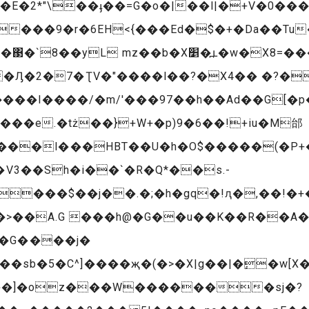
�2*"\��ֈ��=G�o�|��l|�+V�0��� 
L mz��b�X׵�߽ւ�w�X8=����g
�Ԓ�2�7�ƮV�"����l��?�X4�� �?�
���I����/�m/'���97��h��Ad��G[�p
�HBT��U�h�O$�����(�P+�Q�ށ��F�kr�1�7��p�0*<�
V3��Sh�i��`�R�Q*��s.-
����$��j��.�;�h�gq�!ԯ�,��!�+
�>��A.G ���h@�G��u��K��R��A�
b�G����j�
���sb�5�C^]����җ�(�>�X|g��|�ٕ�w