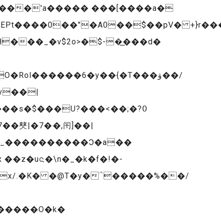
N���'a����� ���[����a�
���_�v$2o>�$-�͟���d�
Rol������6�y��{�T���ۋ��/
v��|
�_����������Ͻ�a��
ox/.�K� �@T�y�΅�����%��/