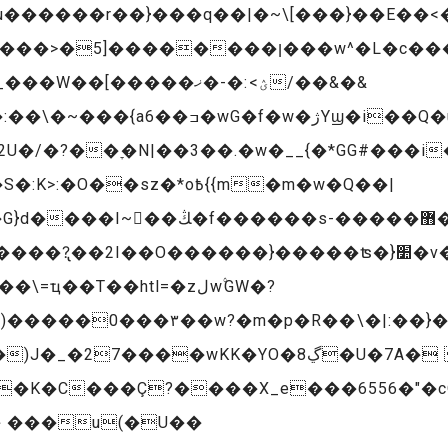
�����r��}���q��|�~\[���}��E��<�i�
���ؽ>:�-�ޚ&�&��/
/�?��ׇ�N|��3��.�w�__{�*GG#���i�
sz�*o߿{{m�m�w�Q��|
I��O������}�����ʦ�}׺�v��g�K�!��qh|
ҵ��T��htl=�zﻝw۟GW�?
����0���۳��w?�m�p�R��\�|:��}�
�K�C���Ç?����X_e���6556�"�c
� ���u(�U��