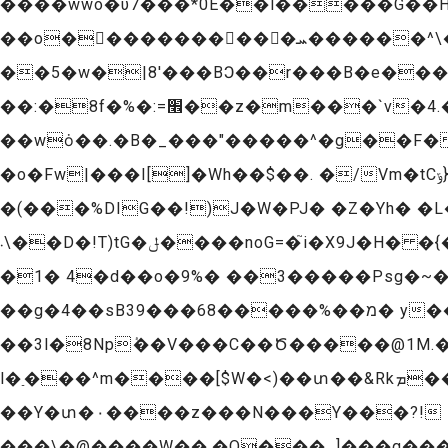
����wwo�υ7���*0E��l�����G��H�
��o���������� �ܚ������^\�'������}��cguy 躋�ft���p� w�
��5�w�|8'���BϽ��r���B�e���*�
��:�8f�%�:=׮��z�m���`v�4.��SL��2#�Ӽ@�w��6��@W��=���1[y��p�[|�TB|�?
��w
ȯ��.�B�_���"�����^�g��F��
�o�Fw|���I[]�Wh��$��. �/Vm�tCݹ}�/�^�o��44� ���v/.=t@�y�B���c����/+92R|'��(|HM��i�+/��}
�(���%DIG��!)J�W�PJ� �Z�Yh� �
܁\��D�!T)tG�ݪ����noG=�֮i�X9J�H� �{�L_�<�i��p [�+)��x�i쥹-��C.�d1.�o�.���ժ��F�Fe�іD�C���$���}
�1� 4�d��o�9%� ��3�����Psg�~�
��g�4��sB3מ��%�����68���9� y��s�fO�E]0p�����z �ˊ�!
��3l�8Npٝ��V���C��Ծ�����@1M.��
l�ַ���^m����[$W�<)��տ��&Rkܡ��\�Ն���E�=�;��z�β^`��}�к�[p�]t_m躛ۀ�{e�x��wpP|���
��Y�տ�۰����z���N���Y���?!
���\�@����W��.�O���_]���q���ޓ�����������/6�6�� *3�������_y��f