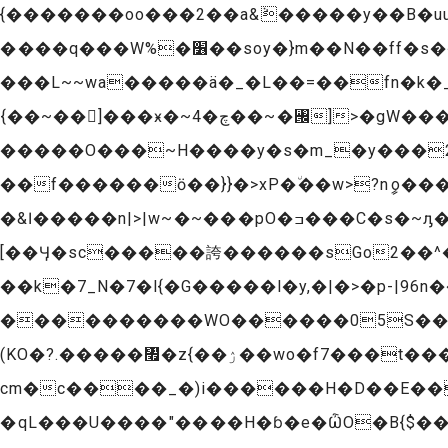
{�������oo���2��a&ܵ�����y��B�uu�
����q���W%�׶��soy�}m��N��ff�s����>�5]��������ן���w^�L�c���^���}�xy��͍{��}
���L~~wa�����ä�_�L��=��fn�k�_���W��[��
܏{��~��]���ӿ�~چ�4��~�꥜]>�gW���:��\�~���{a6��ߏ�wG�f�w�ژYϣ�i��Q�u>v�~:�ڞ�\>r5n�.�2o.N����G��/
�����O���~H����y�s�m_�y���2U�
��f������ӧ��}}�>xΡ�٘��w>?nީo���S�:K>:�O��
�&ӏ�����n|>|w~�~���pO�ߏ���C�s�~ԓ�G}d����I~��ﯔ�f������s-�����޻����C�û��ǣ�����Ӱ��9��̻їJty_Tm�.
[��Ӌ�sc�����誇������sGo2��^����?̢��2
��k�7_N�7�l{�G�����l�y,�|�>�p-|96n���\=
����������WO������05S��)�
(KO�?.�����㇯�z{��ۯ��wo�f7���t���)J�_�27����wKK�YO�ڲ8�U�7A� i+f�E��lc����g��Lp��2�
cm�c����_�)i������H�D��E��
�qL���U����"����H�ɓ�e�ѼO�B{$�