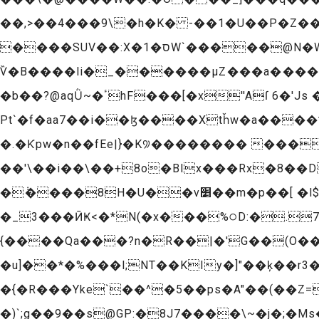
��,>��4���9\�h�K� -��1�U��P�Z��������ۻ� �w�%:�����:G�oY���򷐏��
����SUV��:X�ס�1W`�����@N�W��]U�C-��y��E�qN��v}�Gq#��A�
Ѷ�B����li�_������μZ���a����E47
�b��?@aqǛ~�ٴhF���[�x''Aſ 6�'Js ��M����"`^�£}���o�@������Ȅ� kR�Ѯk��o ��M�
Pt`�f�aa7��i��ɮ����Xtȟw�a����
�.�Ƙpw�n��fEe|}�K꡴�������� ���
��'\��i��\��+8o�Blx���Rx�8��D��p��� �u��7
�݃����8H�U��v׵��m�p��[ �l$���7BL8�T����0o���w�>C�����Ǐ��0��#�e��gx9�9}
�_3���ӢҜ<�*N(�x���%੦D:�.
{����Qa���?n�R��|�'G��(O���
�u]��*�%���l;NT��KIy�]"��ķ��r3
�{�R���Yke`��^�5��ps�A"��(��Z=
�)`;g��9��s@GP:�8J7����\~�j�;�