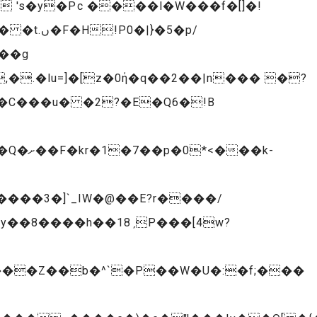
's�y�Pc ����l�W���f�[]�!
���P�p����s ����`��6�Q,�������9�r�6EH<{���Ed�$�+�Da��Tu� �t.ں�F�H!P0�|}�5�
p/
,�.�lu=]�[z�0ή�q��2��|n��� �?
�C���u� �2?�E�Q6�!B
��k-
����3�]`_IW�@��E?r����/
y��8����h��18ˏP���[4w?
[X���Z��b�^`�P��W�U�:�f;���