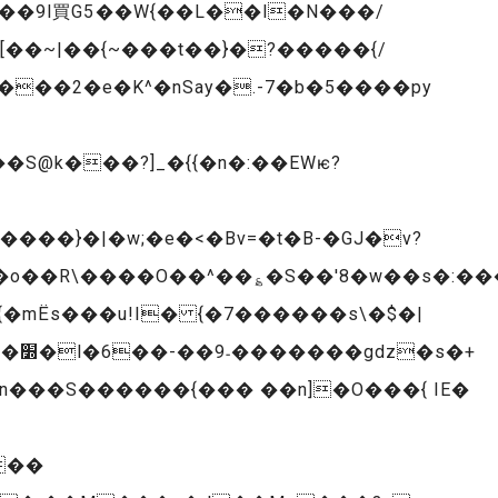
��9l買G5��W{��L��l�N���/
��~|��{~���t��}�?�����{/
9���2�e�K^�nSay�.-7�b�5����py
�S@k���?]_�{{�n�:
��EWѥ?