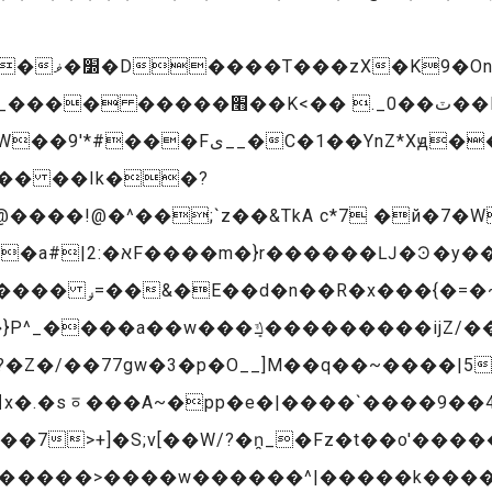
A#�t��|
K<�� ._ٽ��0��KR���]�됼
�H ��{ߪ� W�]hT��'8�������H�
�� ��Ik��?
@�^��;`z��&TkA c*7 �й�7�WC|�ݧ�
}�m���Ͽ\go/
����ӫ���2�5G痝
w���ܻݿ���������ijZޙ�[��/
7>+]�S;v[��W/?�n̯_�Fz�t��o'����