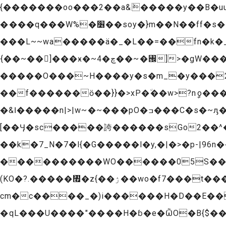
{�������oo���2��a&ܵ�����y��B�uu�
����q���W%�׶��soy�}m��N��ff�s����>�5]��������ן���w^�L�c���^���}�xy��͍{��}
���L~~wa�����ä�_�L��=��fn�k�_���W��[��
܏{��~��]���ӿ�~چ�4��~�꥜]>�gW���:��\�~���{a6��ߏ�wG�f�w�ژYϣ�i��Q�u>v�~:�ڞ�\>r5n�.�2o.N����G��/
�����O���~H����y�s�m_�y���2U�
��f������ӧ��}}�>xΡ�٘��w>?nީo���S�:K>:�O��
�&ӏ�����n|>|w~�~���pO�ߏ���C�s�~ԓ�G}d����I~��ﯔ�f������s-�����޻����C�û��ǣ�����Ӱ��9��̻їJty_Tm�.
[��Ӌ�sc�����誇������sGo2��^����?̢��2
��k�7_N�7�l{�G�����l�y,�|�>�p-|96n���\=
����������WO������05S��)�
(KO�?.�����㇯�z{��ۯ��wo�f7���t���)J�_�27����wKK�YO�ڲ8�U�7A� i+f�E��lc����g��Lp��2�
cm�c����_�)i������H�D��E��
�qL���U����"����H�ɓ�e�ѼO�B{$�