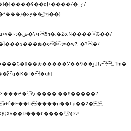
|����9��q|/����/�_ݟ/
]���s���ǽ�olt=�w?: �?�/
3���Ց�\u����;��$�����?
QQXv��D���b����Ϡev!