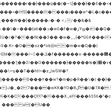
�����r��}���q��|�~\[���}��E��<�i�
���ؽ>:�-�ޚ&�&��/
/�?��ׇ�N|��3��.�w�__{�*GG#���i�
sz�*o߿{{m�m�w�Q��|
I��O������}�����ʦ�}׺�v��g�K�!��qh|
ҵ��T��htl=�zﻝw۟GW�?
����0���۳��w?�m�p�R��\�|:��}�
�K�C���Ç?����X_e���6556�"�c
� ���u(�U��