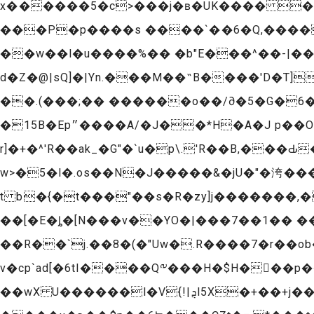
x������5�c>���j�ʙ�UK���� ��E
��w��l�u����%�� �b"E���^��-|���΃�`8��y
d�Z�@|sQ]�|Yn.���M��˵B����'D�T]
��.(���;�� ������o��/∂�5�G�6�
�15B�Ep״����A/�J��*H�A�J p��O���e.�tż��}+W+�p)9�6��!+iu�M邰
r]�+�^'R��ak_�G"�`u�p\.'R��B,���Ԃ���l��
w>�5�l�.os��N�J�����&�jU�"�洿���
t b�{�t���"��s�R�zy]j�������,
��[�E�ȴ�[N���v��YO�|���7��1�� �
��R��`j.��8�(�"Uw�.R����7�r��o
v�cp`ad[�6tI����Q༸���H�$H���p
��wX U������l�V{!|ܯl5X�+��+j���]�oz���W�������sj�?