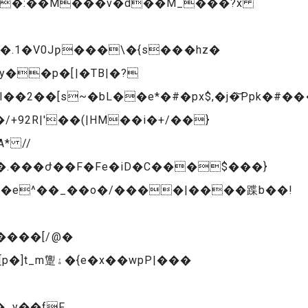
b���:��M���v�d��M_���?x
.1�V0Jƿ���\�{s���hz�
2��[s~�bL��e*�#�px$,�j�͝Ppk�#��
* //
x�e^��_��o�/����|����蹀b��!
����[/@�