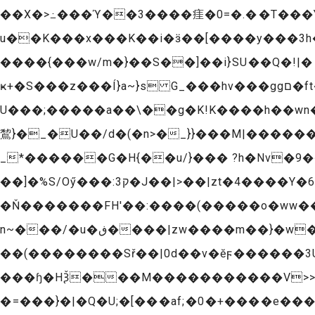
��X�>߸���ϓ��3����㾏�0=�.��T���Y
u��K���x���K��i�ӟ��[����y���3h�K���U��u��{��l~������
����{���͏w/m�}��S��]��i}SU��Q�!|� {�>*��G=���o�O_+ݳ��
ҝ+�S���z���Í}a~}s G_���hv���ggם�ft��ێu�'g�m�����ͧ���՞�7��]�θzz�;����=??
U���;�����a��\��g�K!K����h��wn
鵹}�_�U��/d�(�n>�_}}���M|������
_*������G�H{��u/}��� ?h�Nv�9��=�p��g�|�<
��]�%S/Oӳ���:ק3�J��|>��|zt�4����Y�6G�y�Jn��Q˶ܖ��w�!
�Ň�������FH'��:����(�����o�ww��
n~���/�u�ڧ����|zw����m��}�w�O�ׯ���駳�ν��^e����ן��əM΢�����?�?
��(��������Sř��|0d��v�ӗϝ������3U��ߴ��w�������
���͏ɧ�HѮ���M�����������V>>
�=���}�|�Q�U;�[���af;�0�+����e���