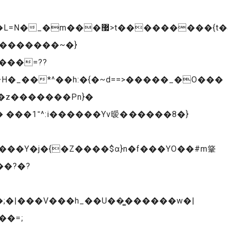
��z�������Pn}�
����8�}
���Y�j�{�Z����$ɑ}n�f���YO��#m䩦
�|���V���h_��U��͇������w�|
�=;