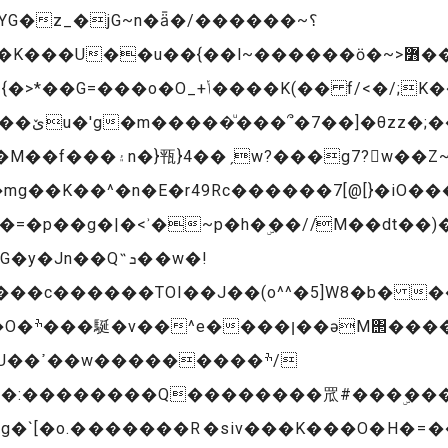
G�z_�jG~n�ǟ�/������~؟
ӧ�~>߻��L=N�_�m���޷>t���������{t�&jx���m��w�^�
��K(�� f/<�/;K��������~�}
�M
��f���۽n�}㼞}4��ˏw?���g7?w��Z~H�_��*^��h:�{�~d==>�����_�O���
mg��K��^�n�E�r49Rc������7[@[}�iO�
ʾ�~p�h�ۣ��//M��dt��)� ���־1^:i������Yv暧��
��c������TOI��J��(o^^�5]W8�b� �
��ׯ/
�:��������Q��������罛#���ۣ���;
g�`[�o.�������R�siv���K���O�H�=��