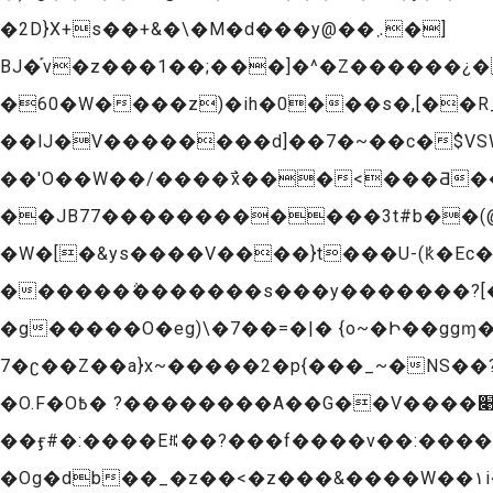
�2D}X+s��+&�\�M�d���y@��܇�]
BJ�֡v�z���1��;���]�^�Z������¿��׽�ޥ�D����T���zX�K9�OnR^KtA�ݾ�b� Q.�
�60�W����z)�ih�0���s�,[��R_���� �����׫��
��lJ�V��������d]��7�~��c�$VSW��9'*#���Fی__�C�1��YnZ*Xԭ��HAr
��'O��W��/����߯x���<���Ƌ�
��JB77������������3t#b��(@����!
�W�[�&ys����V����}t���U-(k̓�Ec��a#|א�:2F����m�}r������Ǉ�Ͽ�y��z
������݅�������s���y�������?[���� ݛ=��&�E��d�n��R�x���{�=�~y>�n���x�E��)��
�g�����O�eg)\�7��=�|� {o~�Ի��ggɱ�}P^_����a��
�7ʗ��Z��a}x~�����2�p{���_~�NS��?�Z�/��77gw�3�p�O__]M��q��~����|5]&�r|~�:g��ѯ��=��;���z������]�r?
�O.F�O߿� ?��������A��G��V����׉x�.�sᇹ���A~�pp�e�|����`����9��4�Z�3��ͥy���d��Y�_��ד�a�5���vz|
��ӻ#�:����Eꍵ��?���f����v��:������
�Og�db��_�z��<�z���&����W��١i�����>����w������^|�����k����ǟz�>��Sm)��_�W���{���r��z��KGg?