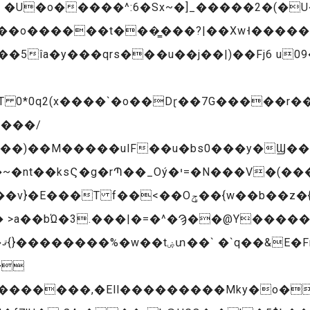
 �U�o�����^:6�Sx~�]_�����2�(�U
��o������t���͇���?|��Xw˧�����[
�5îa�y���qrs���u��j��|)��Fj6 u0
T 0*0q2(x����`�o��Dɽ��7G�����r��
����/
���o��R\����O��^��؏�S��'8�w��s�:�����/
��b��z�{�mËs���u!I� {�7������s\�$�|
�
}