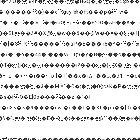
f7'U� 84n���-b@HGQ�˻�'�5$
 ���%�̀l�mOpe��8'OO�sH��A�=ı�
[�S%������ůP�E���'r8�^��xI��
L�T�)j��(������i?����)X��A
z��� ��3��M *˭�C�;��0{;caK�P�
d3<�<�9����uw �e��+��XL�ps��[0c�
F