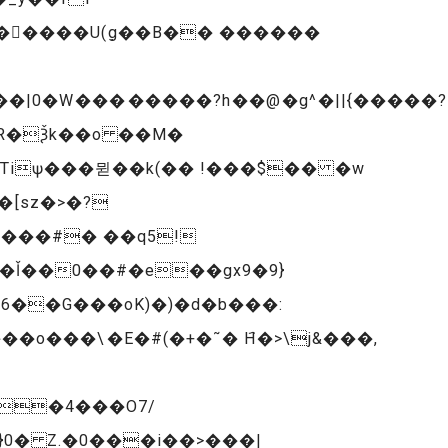
|0�W��������?h��@�g^�||{�����?
�Tiѱ���뮏��k(�� !���$�� �w
[sz�>�?
6��G���oK)�)�d�b���:
���\�E�#(�+�˜� H҄�>\j&���,
��4���O7/
}0� Z.�0���i��>���|