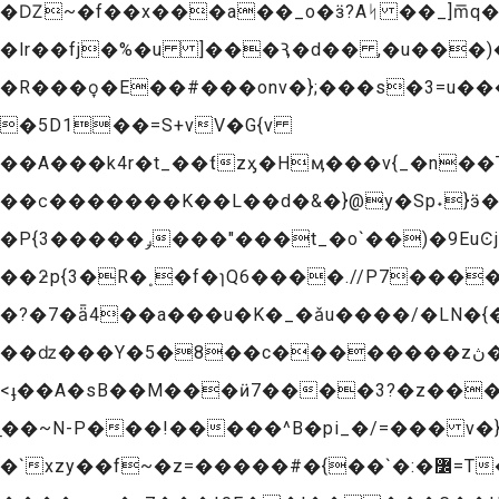
�Ǳ~�f��x���a��_o�ӟ?Aᛋ ��_]m͞q�
�lr��fj�%�u ]���Ԇ�d�� ,�u���)
�R���o̞�E��#���onv�};���s�3=u���
�5D1��=S+vV�G{v
��A���k4r�t_��ƭzӽ�Hӎ���v{_�n��
��ϲ�������K��L��d�&�}@y�Sp˖}ӭ
�P{ݛ�����3���"���t_�o`��)�9EuϾj��)��M�����ulF��u�bs0���y�Ϣ������}�|�w;�e�<�Bv=�t�Β-�GJ�v?
��ƻp{3�R�˳�f�ɿQ6����.//P7����~�nt��ksϚ�g�rՊ��_Oý�י=�N���V�(
�?�7�ǟ4��a���u�K�_�ǎu����/�LN�{��v}�E���T f��<��Oݯ��{w
��ǳ���Y�5�8��c��������zڽ� >a��bΏ�3.���|�=�^�Ϡ��@Y������׽�l�6��-��9˗�������gdz�s�+
<ֈ��A�sB��M���ӥ7����3?�z���ޤ{}��������%�w��tۻտ��` �`q��&E�Fn���S������{��� ��n]�O���{ IE
̠��~N-P���!�����^B�pi_�/=��� v�
�`xzy��f~�z=�����#�{��`�:�߼=T�������,�Ell���������Mky�o���