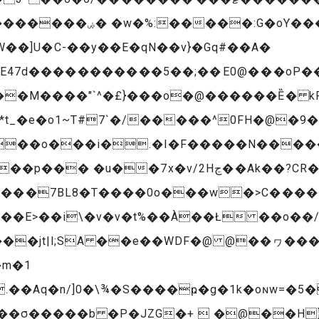
��U(݀g��B�� ������
d�����������5��;��E0@���oP���
*t_�e�o1~T#7`�/�����^0FH�@�9
��o���i�.�I�F�����N�����
x�v/2Hڃ��Ak��?CR����#� ��q5!
7��E>��i\�v�v�t%��À��Ł ��o��/
�jt|l;SA ��e��WDF�@ @��ヮ�����o
�m�1
.��Aq�n/]0�\¾�S����ҏ�g�1k�oɴw=�5
Ms��σ�����b �P�JZG�+  �@��H