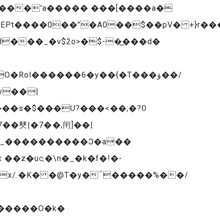
N���'a����� ���[����a�
���_�v$2o>�$-�͟���d�
Rol������6�y��{�T���ۋ��/
v��|
�_����������Ͻ�a��
ox/.�K� �@T�y�΅�����%��/