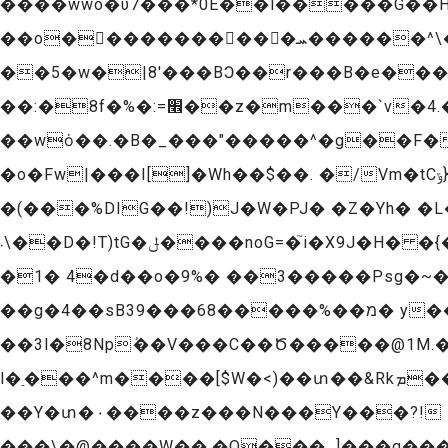
����wwo�υ7���*0E��l�����G��H�
��o���������� �ܚ������^\�'������}��cguy 躋�ft���p� w�
��5�w�|8'���BϽ��r���B�e���*�
��:�8f�%�:=׮��z�m���`v�4.��SL��2#�Ӽ@�w��6��@W��=���1[y��p�[|�TB|�?
��w
ȯ��.�B�_���"�����^�g��F��
�o�Fw|���I[]�Wh��$��. �/Vm�tCݹ}�/�^�o��44� ���v/.=t@�y�B���c����/+92R|'��(|HM��i�+/��}
�(���%DIG��!)J�W�PJ� �Z�Yh� �
܁\��D�!T)tG�ݪ����noG=�֮i�X9J�H� �{�L_�<�i��p [�+)��x�i쥹-��C.�d1.�o�.���ժ��F�Fe�іD�C���$���}
�1� 4�d��o�9%� ��3�����Psg�~�
��g�4��sB3מ��%�����68���9� y��s�fO�E]0p�����z �ˊ�!
��3l�8Npٝ��V���C��Ծ�����@1M.��
l�ַ���^m����[$W�<)��տ��&Rkܡ��\�Ն���E�=�;��z�β^`��}�к�[p�]t_m躛ۀ�{e�x��wpP|���
��Y�տ�۰����z���N���Y���?!
���\�@����W��.�O���_]���q���ޓ�����������/6�6�� *3�������_y��f