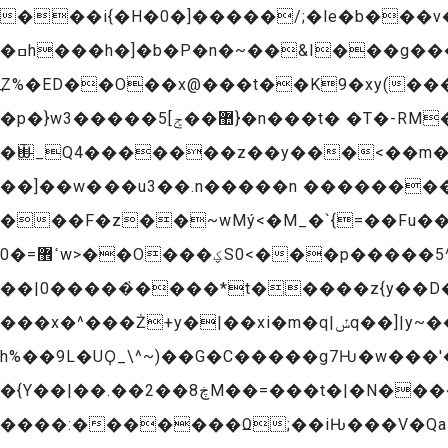
���i{�H�0�]�����/;�le�b��
�ߛh���h�]�b�P�n�~��&I���g���(��w�g���a�6j�p>M��m��1x&�EPt����0��"�A0��$��pV� +}r����IG�
߽Z%�ED��O��x@���t��K9�xy(��
�p�}w3�����޺��ݮ]5}�n���t� �T�-RM����}� ��PhN���u@k��
�Ѿ_Q4�������z��y���<��m�M
��]��w���u3��.n�����n ��������
���F�z��~wMý<�M_�`{=��Fu����{ +�݋��sj��nOB�!�(<��v�^ a����s�$�
ߵ޾=�0w>��O���ؼS0<���p�����5^�n�w��s��g�^�q�o/�� �*7����o�h7��僰|�7��,闬]��|
��|0�����҅����*t�����z{y��
���x�^���Ż+y�|��xi�m�q|ݽq��]|y~��0y7r>�2P�<��=�g� ���on<� x ��z�uᨶ�\n�_�k�f�!�-
h%��9L�UϘ_\^~)��G�C�����g7Ƕ�w���
�{Y��|��.��2��ڿ8M��=���t�|�N����h��� :�h�n͸�)|
����:�������Ω;��iԊ���V�QaK�Ϗo�׷���uܵ��������yxl)�~vz~�mşNQ