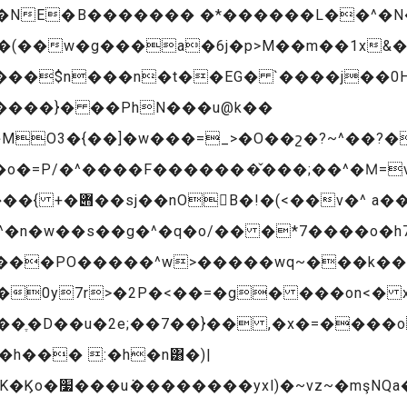
�v�NE�B������� �*������L��^�
���$n���n�t��EG� `����j��0H
O3�{��]�w���=_>�O��շ�?~^��?�O�
o�=P/�^����F�������̌���;��^�Ϻ=
��U߀?�;��>���?
D���PO�����^w>�����wq~���k�
'��ֶ�D��u�2e;��7��}�� ,�x�=����
a�����O�k�