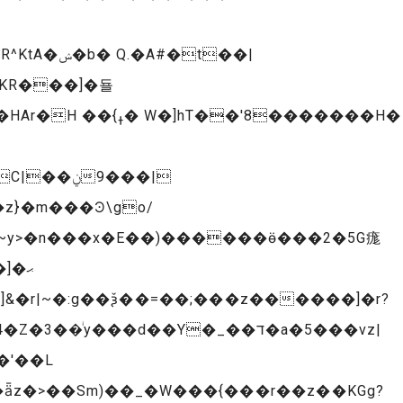
���9|
�'��L