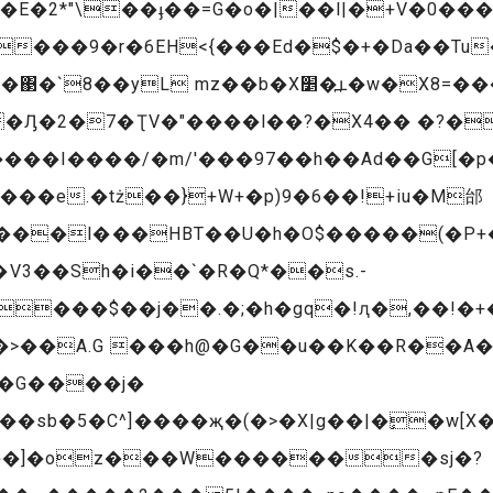
�2*"\��ֈ��=G�o�|��l|�+V�0��� 
L mz��b�X׵�߽ւ�w�X8=����g
�Ԓ�2�7�ƮV�"����l��?�X4�� �?�
���I����/�m/'���97��h��Ad��G[�p
�HBT��U�h�O$�����(�P+�Q�ށ��F�kr�1�7��p�0*<�
V3��Sh�i��`�R�Q*��s.-
����$��j��.�;�h�gq�!ԯ�,��!�+
�>��A.G ���h@�G��u��K��R��A�
b�G����j�
���sb�5�C^]����җ�(�>�X|g��|�ٕ�w